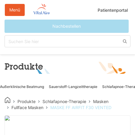
Direkt
zum
Menü
Patientenportal
Inhalt
Nachbestellen
Produkte
Außerklinische Beatmung
Sauerstoff-Langzeittherapie
Schlafapnoe-Thera
Produkte
Schlafapnoe-Therapie
Masken
Fullface Masken
MASKE FF AIRFIT F30 VENTED