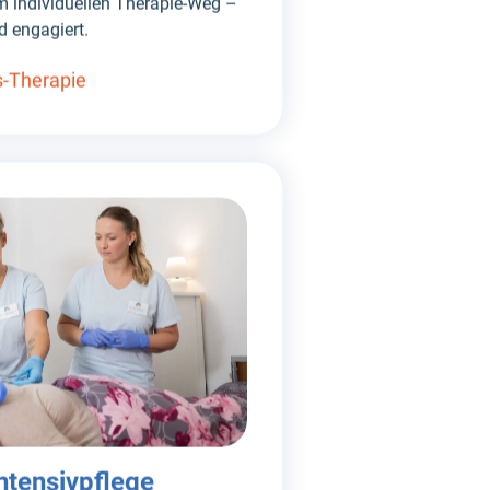
em individuellen Therapie-Weg –
d engagiert.
s-Therapie
ntensivpflege