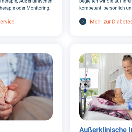
herapie, Außerklinischen
begleiten wir Sie auf Ihr
herapie oder Monitoring.
kompetent, persönlich un
Service
Mehr zur Diabete
Außerklinische I