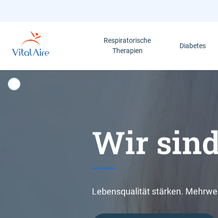
Direkt
zum
Inhalt
Respiratorische
Diabetes
Therapien
Wir sind
Ein sel
Online-T
Außerkli
mit Diab
Lebensqualität stärken. Mehrwe