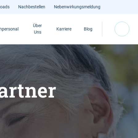
loads
Nachbestellen
Nebenwirkungsmeldung
Über
hpersonal
Karriere
Blog
Uns
artner
Leben
fapnoe
vpflege