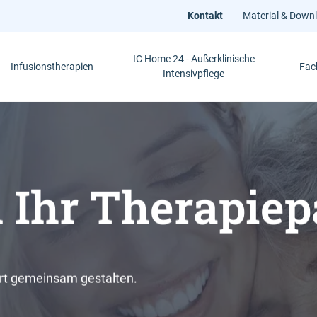
Kontakt
Material & Down
IC Home 24 - Außerklinische
Infusionstherapien
Fac
Intensivpflege
 Ihr Therapiep
bstbestimmtes 
est zur Schla
nische Intensi
etes
rt gemeinsam gestalten.