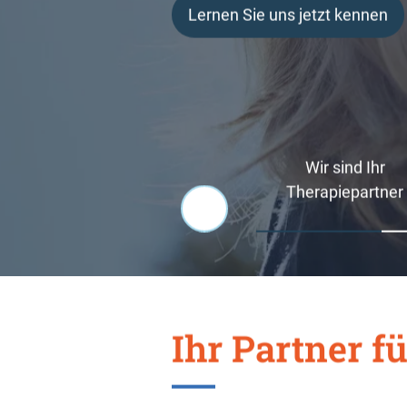
Lernen Sie uns jetzt kennen
Test starten
IC Home 24 kennenlernen!
Mehr erfahren
Wir sind Ihr
Therapiepartner
Ihr Partner f