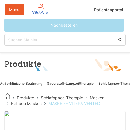
Direkt
zum
Menü
Patientenportal
Inhalt
Nachbestellen
Produkte
Außerklinische Beatmung
Sauerstoff-Langzeittherapie
Schlafapnoe-Thera
Produkte
Schlafapnoe-Therapie
Masken
Fullface Masken
MASKE FF VITERA VENTED