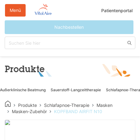
Direkt
zum
Menü
Patientenportal
Inhalt
Nachbestellen
Produkte
Außerklinische Beatmung
Sauerstoff-Langzeittherapie
Schlafapnoe-Thera
Produkte
Schlafapnoe-Therapie
Masken
Masken-Zubehör
KOPFBAND AIRFIT N10