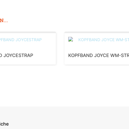
...
D JOYCESTRAP
KOPFBAND JOYCE WM-ST
iche
econdary