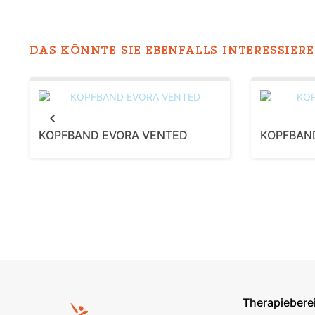
DAS KÖNNTE SIE EBENFALLS INTERESSIEREN
Previous
KOPFBAND EVORA VENTED
KOPFBAN
Therapiebere
Footer s