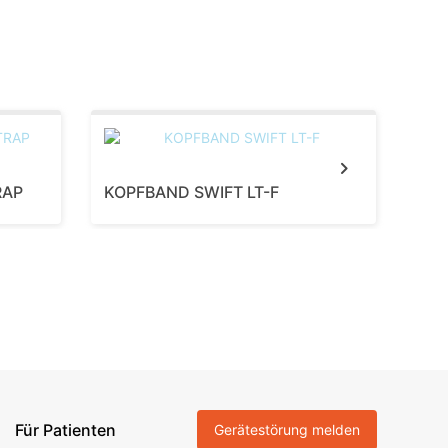
Next
RAP
KOPFBAND SWIFT LT-F
MA
Für Patienten
Gerätestörung melden