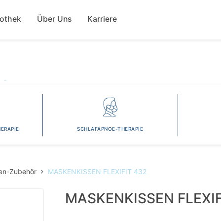
Direkt
ion
zum
fothek
Über Uns
Karriere
Inhalt
ERAPIE
SCHLAFAPNOE-THERAPIE
en-Zubehör
MASKENKISSEN FLEXIFIT 432
MASKENKISSEN FLEXIF