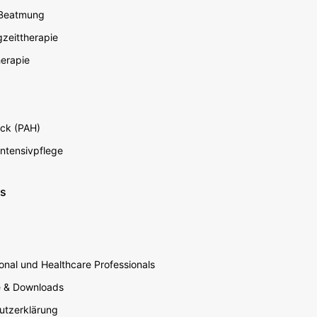
 Beatmung
zeittherapie
erapie
ck (PAH)
Intensivpflege
ns
nal und Healthcare Professionals
e & Downloads
utzerklärung