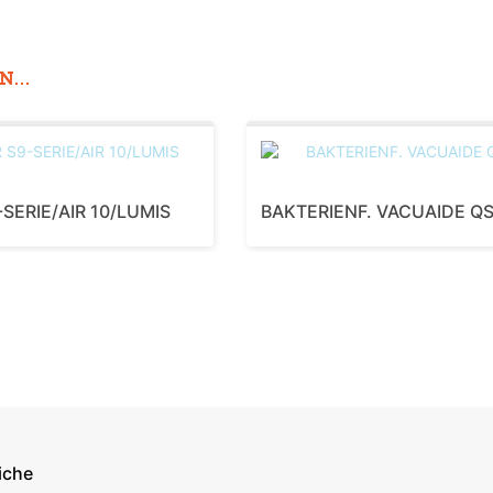
...
-SERIE/AIR 10/LUMIS
BAKTERIENF. VACUAIDE Q
iche
econdary