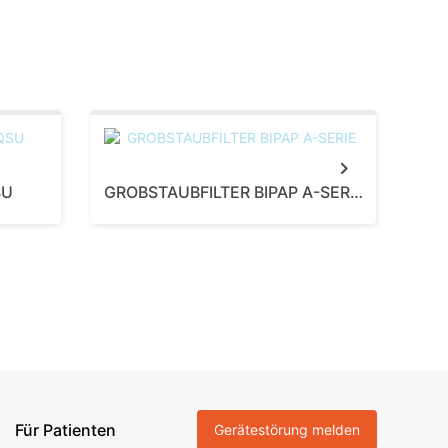
Next
SU
GROBSTAUBFILTER BIPAP A-SERIE
GRO
Für Patienten
Gerätestörung melden