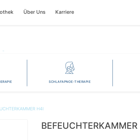
Direkt
ion
zum
fothek
Über Uns
Karriere
Inhalt
ERAPIE
SCHLAFAPNOE-THERAPIE
UCHTERKAMMER H4I
BEFEUCHTERKAMMER 