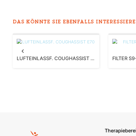
DAS KÖNNTE SIE EBENFALLS INTERESSIEREN
Previous
LUFTEINLASSF. COUGHASSIST E70
FILTER S9
Therapiebere
Footer s