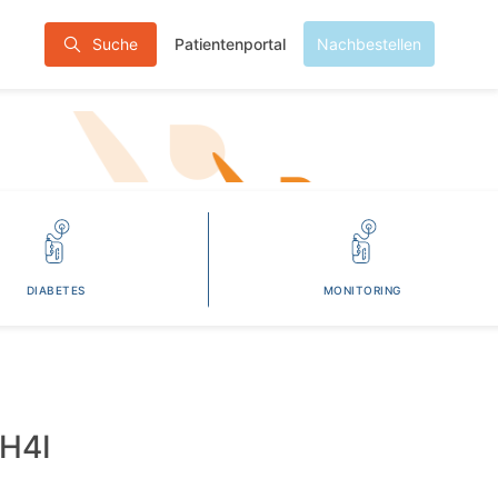
Patientenportal
Suche
Nachbestellen
DIABETES
MONITORING
H4I