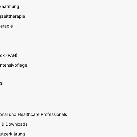
 Beatmung
zeittherapie
erapie
ck (PAH)
Intensivpflege
ns
nal und Healthcare Professionals
e & Downloads
utzerklärung