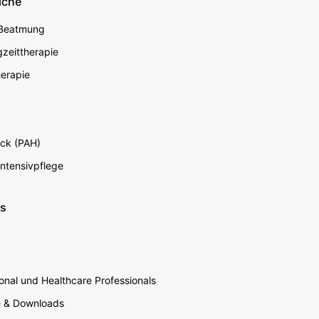
iche
econdary
 Beatmung
zeittherapie
erapie
ck (PAH)
Intensivpflege
ns
nal und Healthcare Professionals
e & Downloads