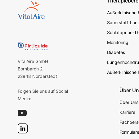
Therapiebere
Footer s
Außerklinische
Sauerstoff-Lang
Schlafapnoe-Th
Monitoring
Diabetes
VitalAire GmbH
Lungenhochdru
Bornbarch 2
Außerklinische 
22848 Norderstedt
Über U
Folgen Sie uns auf Social
Media:
Über Uns
Karriere
Fachperso
Formular