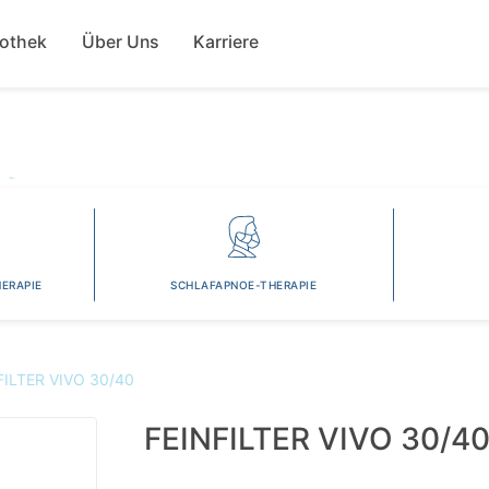
Direkt
ion
zum
fothek
Über Uns
Karriere
Inhalt
ERAPIE
SCHLAFAPNOE-THERAPIE
FILTER VIVO 30/40
FEINFILTER VIVO 30/4