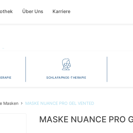
Direkt
ion
zum
fothek
Über Uns
Karriere
Inhalt
ERAPIE
SCHLAFAPNOE-THERAPIE
le Masken
MASKE NUANCE PRO GEL VENTED
MASKE NUANCE PRO G