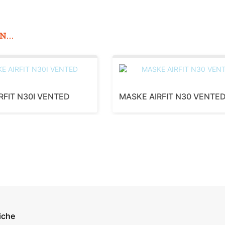
...
RFIT N30I VENTED
MASKE AIRFIT N30 VENTE
iche
econdary