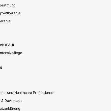
 Beatmung
zeittherapie
erapie
ck (PAH)
Intensivpflege
ns
nal und Healthcare Professionals
e & Downloads
utzerklärung