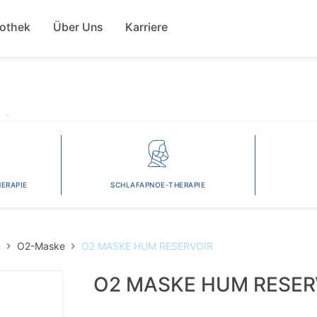
Direkt
ion
zum
fothek
Über Uns
Karriere
Inhalt
ERAPIE
SCHLAFAPNOE-THERAPIE
n
O2-Maske
O2 MASKE HUM RESERVOIR
O2 MASKE HUM RESER