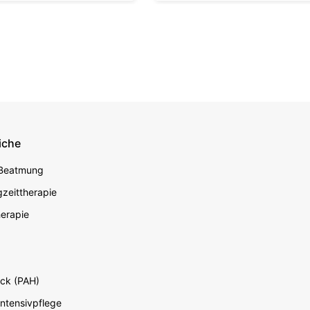
iche
econdary
 Beatmung
zeittherapie
erapie
ck (PAH)
Intensivpflege