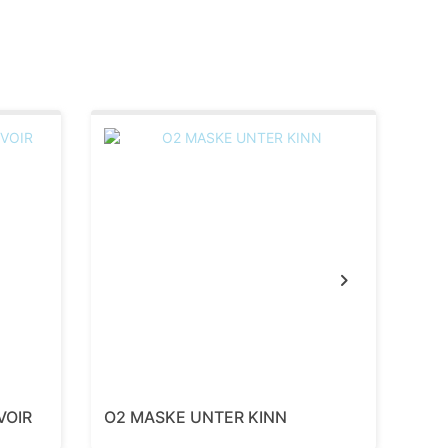
Next
VOIR
O2 MASKE UNTER KINN
O2 