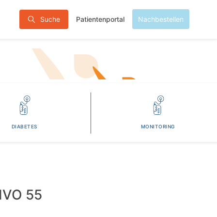
Patientenportal
Suche
Nachbestellen
DIABETES
MONITORING
VO 55