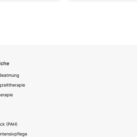
iche
econdary
 Beatmung
zeittherapie
erapie
ck (PAH)
Intensivpflege