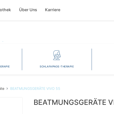
Direkt
ion
zum
fothek
Über Uns
Karriere
Inhalt
ERAPIE
SCHLAFAPNOE-THERAPIE
äte
BEATMUNGSGERÄTE VIVO 55
BEATMUNGSGERÄTE VI