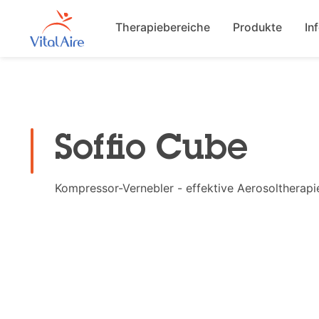
Main navigat
Therapiebereiche
Produkte
In
Soffio Cube
Kompressor-Vernebler - effektive Aerosoltherapie