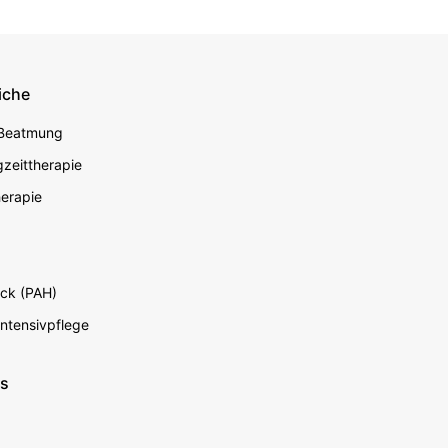
iche
econdary
 Beatmung
zeittherapie
erapie
ck (PAH)
Intensivpflege
ns