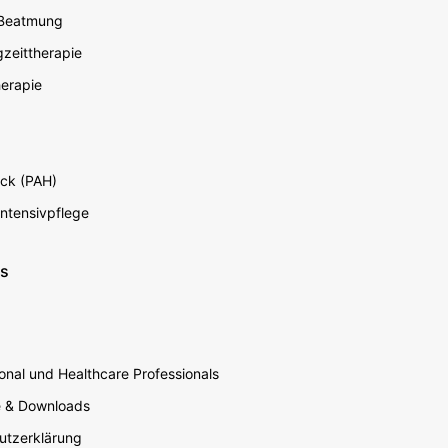
 Beatmung
zeittherapie
erapie
ck (PAH)
Intensivpflege
ns
nal und Healthcare Professionals
e & Downloads
utzerklärung