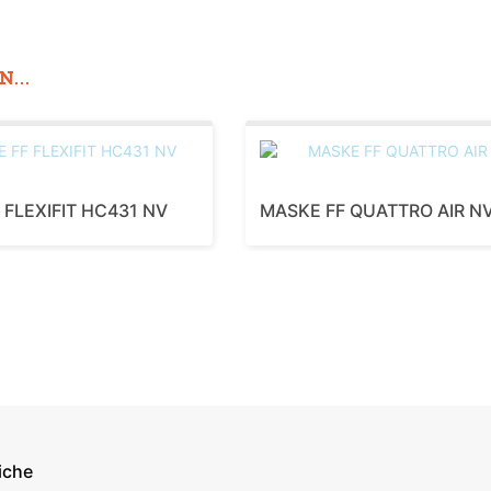
...
 FLEXIFIT HC431 NV
MASKE FF QUATTRO AIR N
iche
econdary