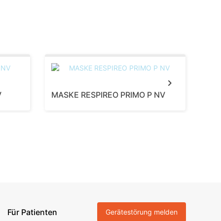
Next
V
MASKE RESPIREO PRIMO P NV
MAS
Für Patienten
Gerätestörung melden