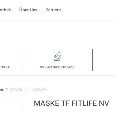
Direkt
ion
zum
fothek
Über Uns
Karriere
Inhalt
ERAPIE
SCHLAFAPNOE-THERAPIE
len
MASKE TF FITLIFE NV
MASKE TF FITLIFE NV