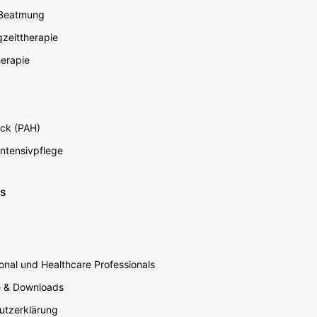
 Beatmung
zeittherapie
erapie
ck (PAH)
Intensivpflege
ns
nal und Healthcare Professionals
e & Downloads
utzerklärung