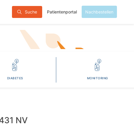
Patientenportal
Suche
Nachbestellen
DIABETES
MONITORING
431 NV