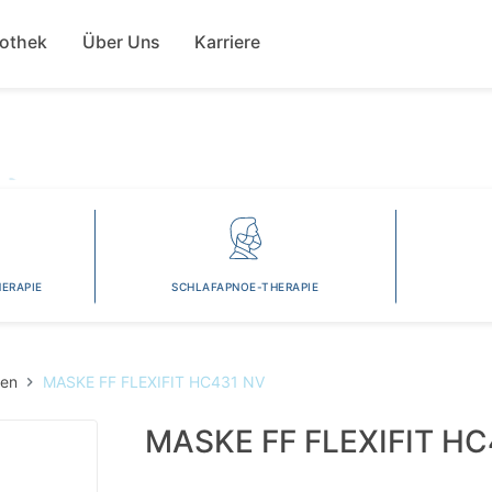
Direkt
ion
zum
fothek
Über Uns
Karriere
Inhalt
ERAPIE
SCHLAFAPNOE-THERAPIE
len
MASKE FF FLEXIFIT HC431 NV
MASKE FF FLEXIFIT HC