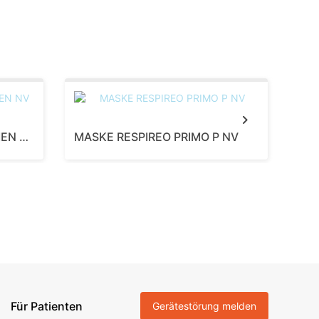
Next
MASKE WISP SILIKONRAHMEN NV
MASKE RESPIREO PRIMO P NV
MAS
Für Patienten
Gerätestörung melden