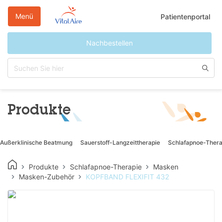
Direkt
zum
Menü
Patientenportal
Inhalt
Nachbestellen
Produkte
Außerklinische Beatmung
Sauerstoff-Langzeittherapie
Schlafapnoe-Thera
Produkte
Schlafapnoe-Therapie
Masken
Masken-Zubehör
KOPFBAND FLEXIFIT 432