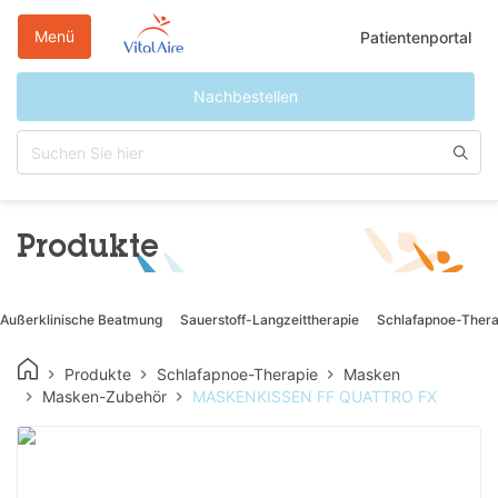
Direkt
zum
Menü
Patientenportal
Inhalt
Nachbestellen
Produkte
Außerklinische Beatmung
Sauerstoff-Langzeittherapie
Schlafapnoe-Thera
Produkte
Schlafapnoe-Therapie
Masken
Masken-Zubehör
MASKENKISSEN FF QUATTRO FX