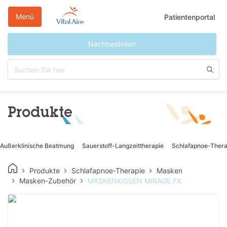
Direkt
zum
Menü
Patientenportal
Inhalt
Nachbestellen
Produkte
Außerklinische Beatmung
Sauerstoff-Langzeittherapie
Schlafapnoe-Thera
Produkte
Schlafapnoe-Therapie
Masken
Masken-Zubehör
MASKENKISSEN MIRAGE FX