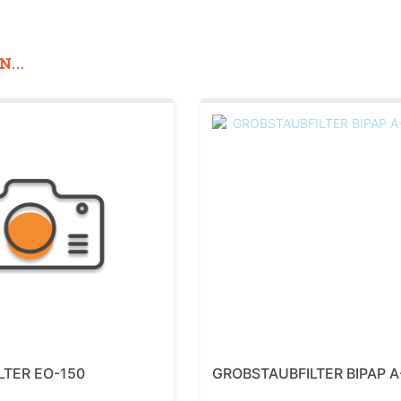
...
LTER EO-150