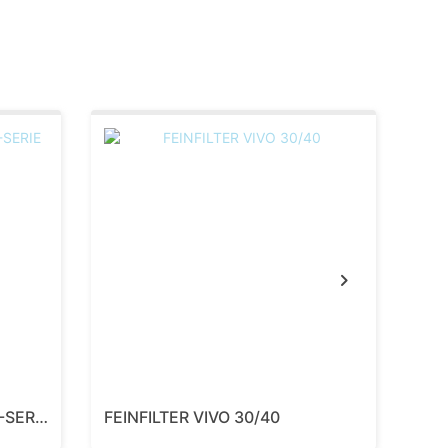
SPE
Next
GROBSTAUBFILTER BIPAP A-SERIE
FEINFILTER VIVO 30/40