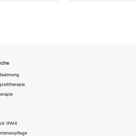
iche
econdary
 Beatmung
zeittherapie
erapie
ck (PAH)
Intensivpflege