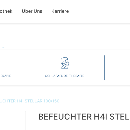
Direkt
ion
zum
fothek
Über Uns
Karriere
Inhalt
ERAPIE
SCHLAFAPNOE-THERAPIE
UCHTER H4I STELLAR 100/150
BEFEUCHTER H4I STEL