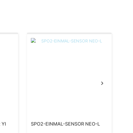
SPO
Next
 YI
SPO2-EINMAL-SENSOR NEO-L