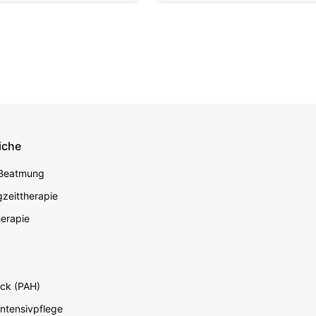
iche
econdary
 Beatmung
zeittherapie
erapie
ck (PAH)
Intensivpflege