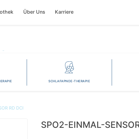
Direkt
ion
zum
fothek
Über Uns
Karriere
Inhalt
ERAPIE
SCHLAFAPNOE-THERAPIE
SOR RD DCI
SPO2-EINMAL-SENSOR