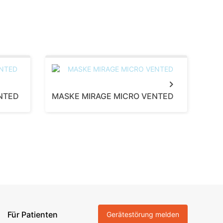
Next
NTED
MASKE MIRAGE MICRO VENTED
MAS
Für Patienten
Gerätestörung melden