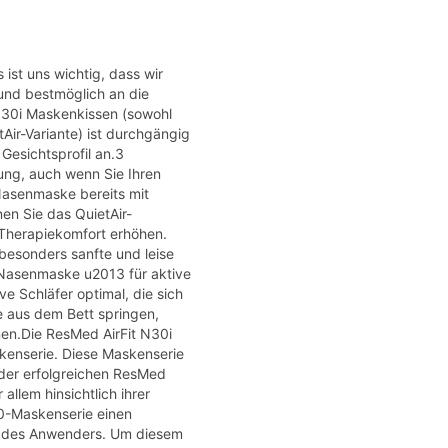
ist uns wichtig, dass wir
 und bestmöglich an die
N30i Maskenkissen (sowohl
Air-Variante) ist durchgängig
Gesichtsprofil an.3
ng, auch wenn Sie Ihren
 Nasenmaske bereits mit
n Sie das QuietAir-
Therapiekomfort erhöhen.
 besonders sanfte und leise
 Nasenmaske u2013 für aktive
ve Schläfer optimal, die sich
e aus dem Bett springen,
en.Die ResMed AirFit N30i
enserie. Diese Maskenserie
der erfolgreichen ResMed
allem hinsichtlich ihrer
30-Maskenserie einen
l des Anwenders. Um diesem