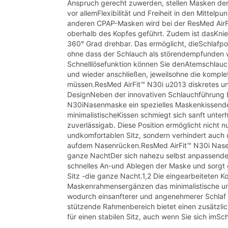
Anspruch gerecht zuwerden, stellen Masken der A
vor allemFlexibilität und Freiheit in den Mittelp
anderen CPAP-Masken wird bei der ResMed AirF
oberhalb des Kopfes geführt. Zudem ist dasKni
360° Grad drehbar. Das ermöglicht, dieSchlafpos
ohne dass der Schlauch als störendempfunden w
Schnelllösefunktion können Sie denAtemschlauc
und wieder anschließen, jeweilsohne die komp
müssen.ResMed AirFit™ N30i u2013 diskretes un
DesignNeben der innovativen Schlauchführung b
N30iNasenmaske ein spezielles Maskenkissende
minimalistischeKissen schmiegt sich sanft unter
zuverlässigab. Diese Position ermöglicht nicht
undkomfortablen Sitz, sondern verhindert auch
aufdem Nasenrücken.ResMed AirFit™ N30i Nase
ganze NachtDer sich nahezu selbst anpassende
schnelles An-und Ablegen der Maske und sorgt gl
Sitz -die ganze Nacht.1,2 Die eingearbeiteten K
Maskenrahmensergänzen das minimalistische un
wodurch einsanfterer und angenehmerer Schlaf m
stützende Rahmenbereich bietet einen zusätzli
für einen stabilen Sitz, auch wenn Sie sich imSc