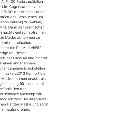
irFit 30 Serie zusätzlich
unkt.Im Gegensatz zu vielen
it™N30i der Atemschlauch
estück des Schlauches um
ition beliebig zu wählen,
ird. Dank der praktischen
h nachts einfach abtrennen
lette Maske abnehmen zu
d minimalistisches
ietet die ResMed AirFit™
sign an. Dieses
halb der Nase an und dichtet
 nur einen angenehmen
 unangenehme Druckstellen
nmaske u2013 Komfort die
 Maskenrahmen erlaubt ein
eichzeitig für einen stabilen
omforthüllen des
d schlanke Maskenprofil,
öglich wird.Der integrierte
chen Haltder Maske und sorgt
hlaf häufig drehen.