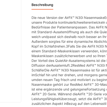
Beschreibung
Die neue Version der AirFit™ N30i NasenmaskeEs 
unsere Produkte kontinuierlichweiterentwickeln
Bedürfnisse der Patientenanpassen. Das AirFit 
mit Standard-Ausatemöffnung als auch die Quiet
weich undpasst sich deshalb noch besser an Ihr 
Außerdem sorgtes für eine dynamische Abdichtu
Kopf im Schlafdrehen.3Falls Sie die AirFit N30i
einem Standard-Maskenkissen verwenden, könne
Maskenkissen zusätzlicherwerben und so Ihren 
Der Vorteil des QuietAir-Ausatemsystems ist die
Diffusion derAusatemluft.2ResMed AirFit™ N30i
SchläferDie AirFit™ N30i Nasenmaske ist für akti
imSchlaf hin und her drehen, und morgens gern
umden neuen Tag frisch und motiviert zu beginn
Nasenmaske gehört zur ResMed AirFit™ 30-Mask
ist eine ergänzende und gelungeneFortsetzung 
AirFit™ 20-Serie. Während dieAirFit ™20-Serie vor 
Leistungsfähigkeitüberzeugt, setzt die AirFit™ 
zusätzlichen Aspekt inBezug auf den Lebenssti