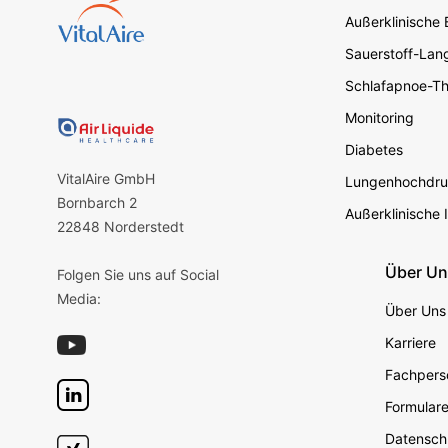
Footer s
Außerklinische
Sauerstoff-Lang
Schlafapnoe-Th
Monitoring
Diabetes
VitalAire GmbH
Lungenhochdru
Bornbarch 2
Außerklinische 
22848 Norderstedt
Über U
Folgen Sie uns auf Social
Media:
Über Uns
Karriere
Fachperso
Formular
Datensch