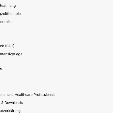
econdary
 Beatmung
zeittherapie
erapie
ck (PAH)
Intensivpflege
ns
nal und Healthcare Professionals
e & Downloads
utzerklärung