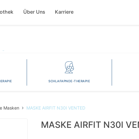
Direkt
ion
zum
fothek
Über Uns
Karriere
Inhalt
ERAPIE
SCHLAFAPNOE-THERAPIE
le Masken
MASKE AIRFIT N30I VENTED
MASKE AIRFIT N30I V