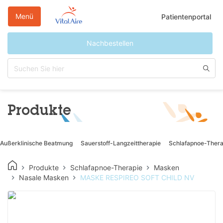
Direkt
zum
Menü
Patientenportal
Inhalt
Nachbestellen
Produkte
Außerklinische Beatmung
Sauerstoff-Langzeittherapie
Schlafapnoe-Thera
Produkte
Schlafapnoe-Therapie
Masken
Nasale Masken
MASKE RESPIREO SOFT CHILD NV