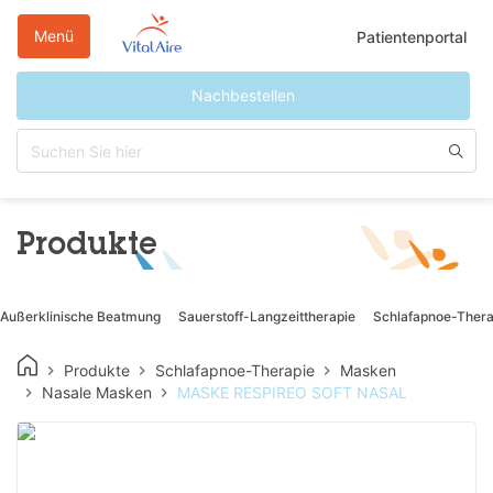
Direkt
zum
Menü
Patientenportal
Inhalt
Nachbestellen
Produkte
Außerklinische Beatmung
Sauerstoff-Langzeittherapie
Schlafapnoe-Thera
Produkte
Schlafapnoe-Therapie
Masken
Nasale Masken
MASKE RESPIREO SOFT NASAL