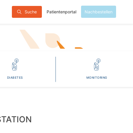
Patientenportal
Suche
Nachbestellen
DIABETES
MONITORING
STATION