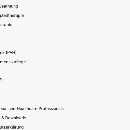
 Beatmung
zeittherapie
erapie
ck (PAH)
Intensivpflege
ns
nal und Healthcare Professionals
e & Downloads
utzerklärung