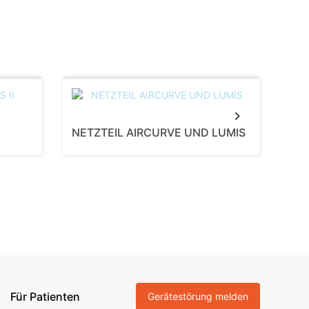
Next
NETZTEIL AIRCURVE UND LUMIS
NET
Für Patienten
Gerätestörung melden