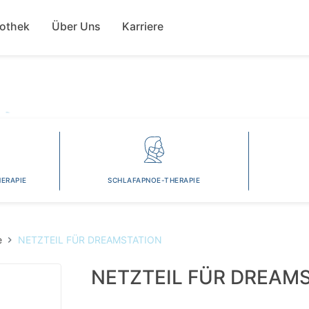
Direkt
ion
zum
fothek
Über Uns
Karriere
Inhalt
ERAPIE
SCHLAFAPNOE-THERAPIE
e
NETZTEIL FÜR DREAMSTATION
NETZTEIL FÜR DREAM