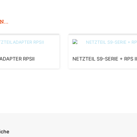
...
ADAPTER RPSII
NETZTEIL S9-SERIE + RPS II
iche
econdary