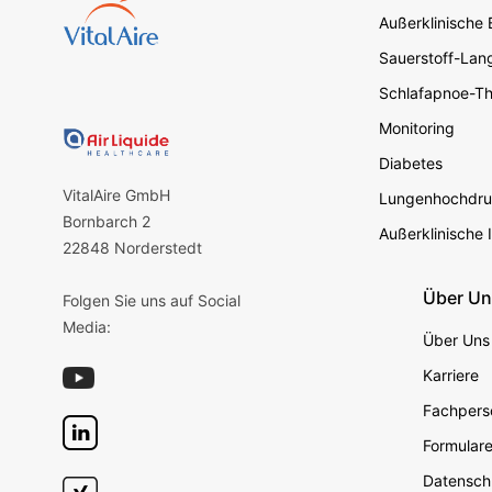
Außerklinische
Sauerstoff-Lang
Schlafapnoe-Th
Monitoring
Diabetes
VitalAire GmbH
Lungenhochdru
Bornbarch 2
Außerklinische 
22848 Norderstedt
Über U
Folgen Sie uns auf Social
Media:
Über Uns
Karriere
Fachperso
Formular
Datensch