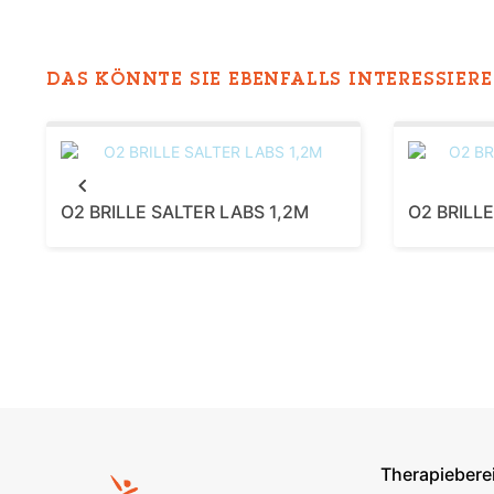
DAS KÖNNTE SIE EBENFALLS INTERESSIEREN
Previous
O2 BRILLE SALTER LABS 1,2M
O2 BRILL
Therapiebere
Footer s