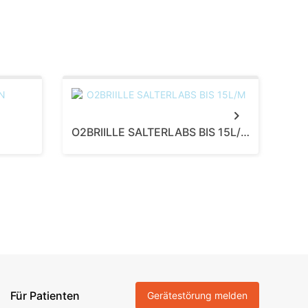
Next
O2BRIILLE SALTERLABS BIS 15L/M
O2 
Für Patienten
Gerätestörung melden