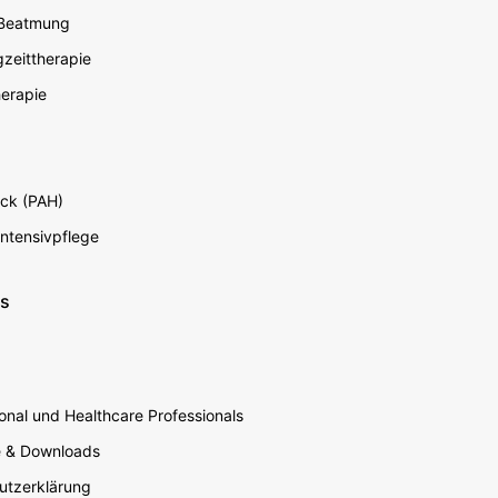
 Beatmung
zeittherapie
erapie
ck (PAH)
Intensivpflege
ns
nal und Healthcare Professionals
e & Downloads
utzerklärung