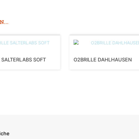
...
E SALTERLABS SOFT
O2BRILLE DAHLHAUSEN
iche
econdary