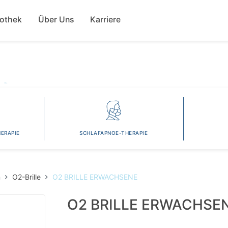
Direkt
ion
zum
fothek
Über Uns
Karriere
Inhalt
ERAPIE
SCHLAFAPNOE-THERAPIE
n
O2-Brille
O2 BRILLE ERWACHSENE
O2 BRILLE ERWACHSE