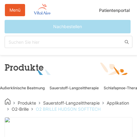
Direkt
zum
Menü
Patientenportal
Inhalt
Nachbestellen
Produkte
Außerklinische Beatmung
Sauerstoff-Langzeittherapie
Schlafapnoe-Thera
Produkte
Sauerstoff-Langzeittherapie
Applikation
O2-Brille
O2 BRILLE HUDSON SOFTTECH