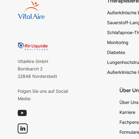
Therapiebere
Footer s
Außerklinische
Sauerstoff-Lang
Schlafapnoe-Th
Monitoring
Diabetes
VitalAire GmbH
Lungenhochdru
Bornbarch 2
Außerklinische 
22848 Norderstedt
Über U
Folgen Sie uns auf Social
Media:
Über Uns
Karriere
Fachperso
Formular