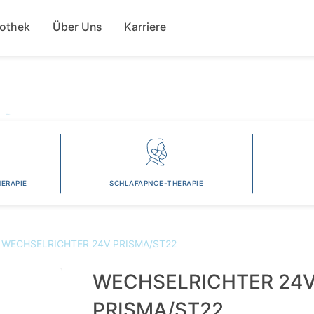
Direkt
ion
zum
fothek
Über Uns
Karriere
Inhalt
ERAPIE
SCHLAFAPNOE-THERAPIE
WECHSELRICHTER 24V PRISMA/ST22
WECHSELRICHTER 24
PRISMA/ST22