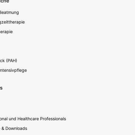
iche
econdary
 Beatmung
zeittherapie
erapie
ck (PAH)
Intensivpflege
ns
nal und Healthcare Professionals
e & Downloads