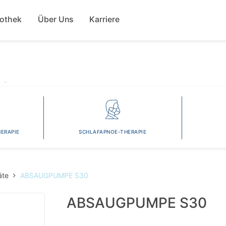
Direkt
ion
zum
fothek
Über Uns
Karriere
Inhalt
ERAPIE
SCHLAFAPNOE-THERAPIE
äte
ABSAUGPUMPE S30
ABSAUGPUMPE S30