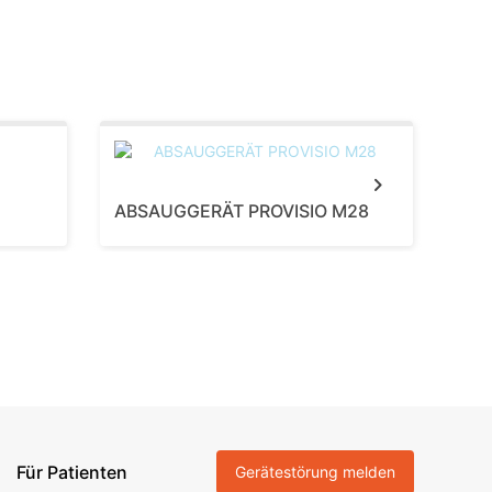
Next
ABSAUGGERÄT PROVISIO M28
BEA
Für Patienten
Gerätestörung melden