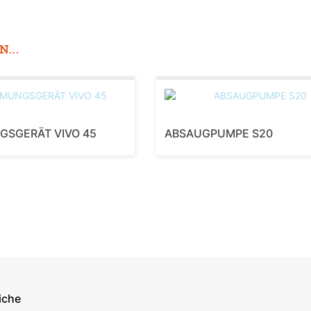
...
GSGERÄT VIVO 45
ABSAUGPUMPE S20
iche
econdary