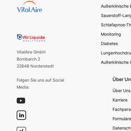
Außerklinische
Sauerstoff-Lang
Schlafapnoe-Th
Monitoring
Diabetes
VitalAire GmbH
Lungenhochdru
Bornbarch 2
Außerklinische 
22848 Norderstedt
Über U
Folgen Sie uns auf Social
Media:
Über Uns
Karriere
Fachperso
Formular
Datensch