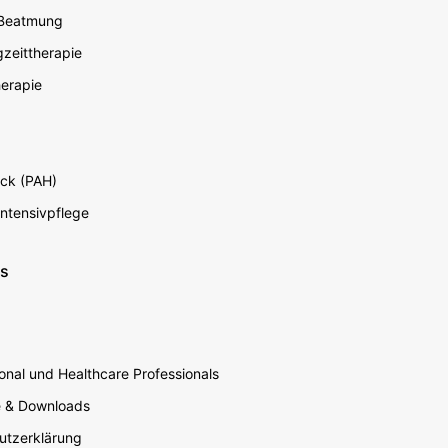
 Beatmung
zeittherapie
erapie
ck (PAH)
Intensivpflege
ns
nal und Healthcare Professionals
e & Downloads
utzerklärung