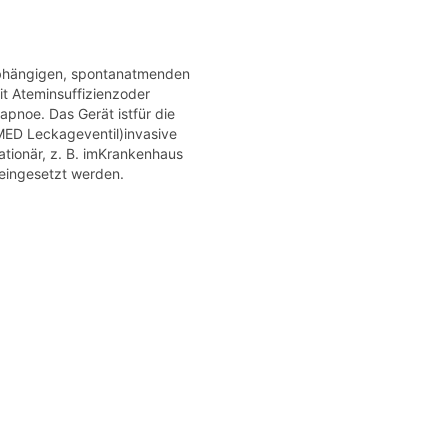
abhängigen, spontanatmenden
t Ateminsuffizienzoder
pnoe. Das Gerät istfür die
MED Leckageventil)invasive
tionär, z. B. imKrankenhaus
l,eingesetzt werden.