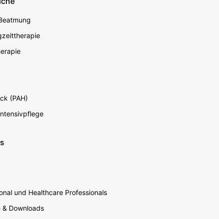
iche
econdary
 Beatmung
zeittherapie
erapie
ck (PAH)
Intensivpflege
ns
nal und Healthcare Professionals
e & Downloads