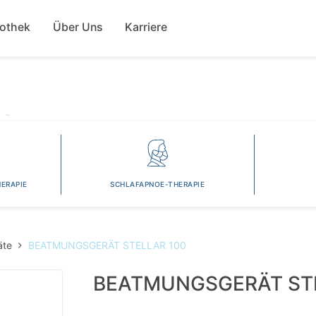
Direkt
ion
zum
fothek
Über Uns
Karriere
Inhalt
ERAPIE
SCHLAFAPNOE-THERAPIE
äte
BEATMUNGSGERÄT STELLAR 100
BEATMUNGSGERÄT STE