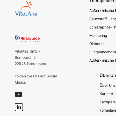
Therapiebere
Footer s
Außerklinische
Sauerstoff-Lang
Schlafapnoe-Th
Monitoring
Diabetes
VitalAire GmbH
Lungenhochdru
Bornbarch 2
Außerklinische 
22848 Norderstedt
Über U
Folgen Sie uns auf Social
Media:
Über Uns
Karriere
Fachperso
Formular