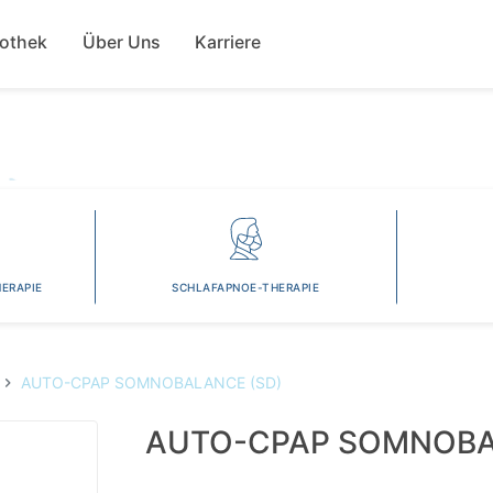
Direkt
ion
zum
fothek
Über Uns
Karriere
Inhalt
ERAPIE
SCHLAFAPNOE-THERAPIE
AUTO-CPAP SOMNOBALANCE (SD)
AUTO-CPAP SOMNOBA