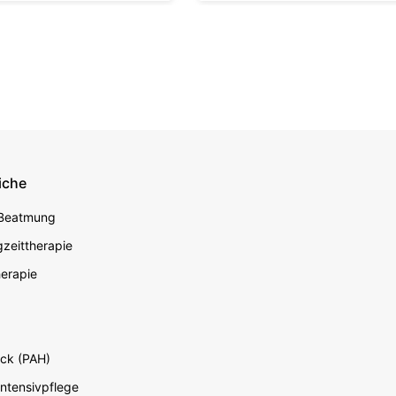
iche
econdary
 Beatmung
zeittherapie
erapie
ck (PAH)
Intensivpflege