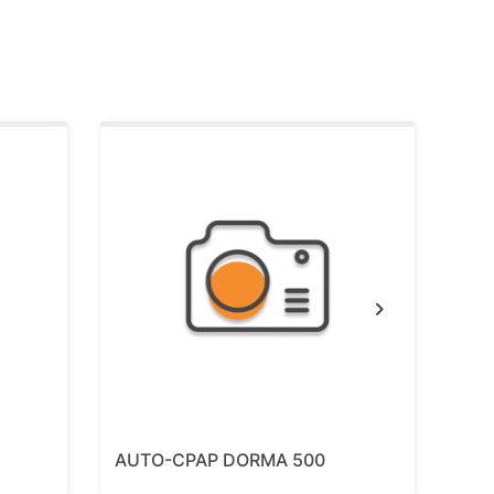
Next
AUTO-CPAP DORMA 500
CP