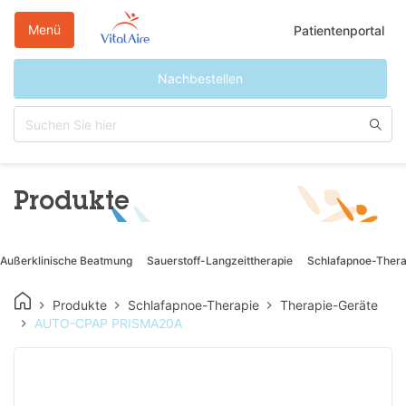
Direkt
zum
Menü
Patientenportal
Inhalt
Nachbestellen
Produkte
Außerklinische Beatmung
Sauerstoff-Langzeittherapie
Schlafapnoe-Thera
Produkte
Schlafapnoe-Therapie
Therapie-Geräte
AUTO-CPAP PRISMA20A