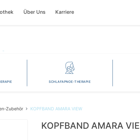
Direkt
ion
zum
fothek
Über Uns
Karriere
Inhalt
ERAPIE
SCHLAFAPNOE-THERAPIE
en-Zubehör
KOPFBAND AMARA VIEW
KOPFBAND AMARA VI