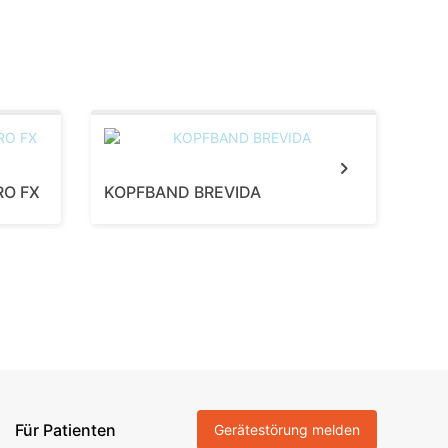
Next
RO FX
KOPFBAND BREVIDA
KOP
Für Patienten
Gerätestörung melden