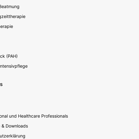
 Beatmung
zeittherapie
erapie
ck (PAH)
Intensivpflege
ns
nal und Healthcare Professionals
e & Downloads
utzerklärung