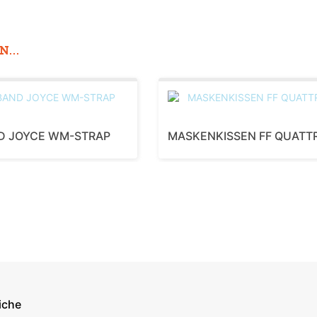
...
D JOYCE WM-STRAP
MASKENKISSEN FF QUATT
iche
econdary