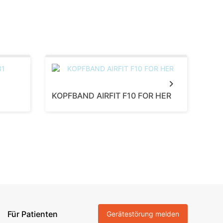
Next
KOPFBAND AIRFIT F10 FOR HER
MA
Für Patienten
Gerätestörung melden