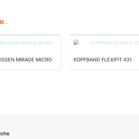
...
ISSEN MIRAGE MICRO
KOPFBAND FLEXIFIT 431
iche
econdary