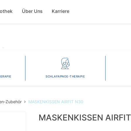
Direkt
ion
zum
fothek
Über Uns
Karriere
Inhalt
ERAPIE
SCHLAFAPNOE-THERAPIE
en-Zubehör
MASKENKISSEN AIRFIT N30
MASKENKISSEN AIRFIT