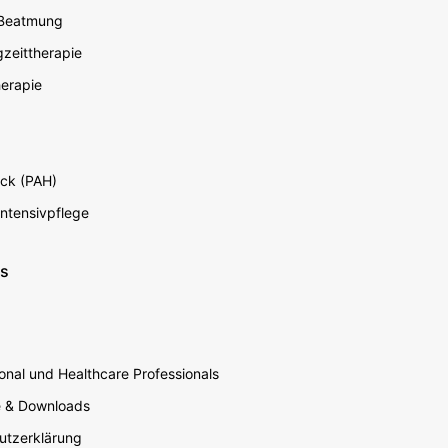
 Beatmung
zeittherapie
erapie
ck (PAH)
Intensivpflege
ns
nal und Healthcare Professionals
e & Downloads
utzerklärung