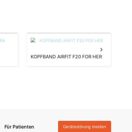
Next
KOPFBAND AIRFIT F20 FOR HER
KOP
Für Patienten
Gerätestörung melden