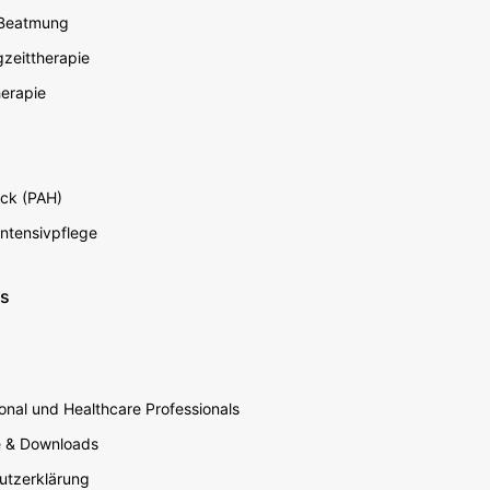
 Beatmung
zeittherapie
erapie
ck (PAH)
Intensivpflege
ns
nal und Healthcare Professionals
e & Downloads
utzerklärung