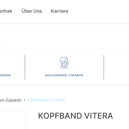
Direkt
ion
zum
fothek
Über Uns
Karriere
Inhalt
ERAPIE
SCHLAFAPNOE-THERAPIE
en-Zubehör
KOPFBAND VITERA
KOPFBAND VITERA