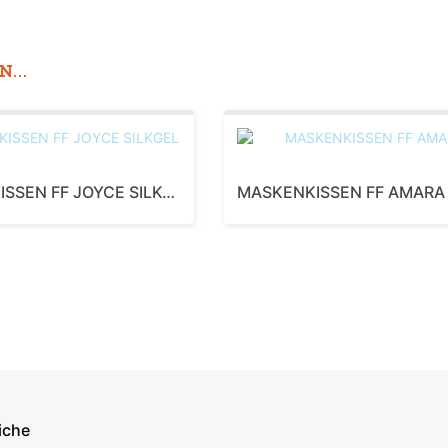
...
MASKENKISSEN FF JOYCE SILKGEL
MASKENKISSEN FF AMARA
iche
econdary