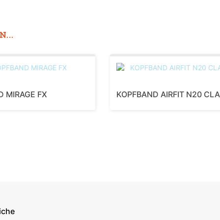
...
 MIRAGE FX
KOPFBAND AIRFIT N20 CLA
iche
econdary