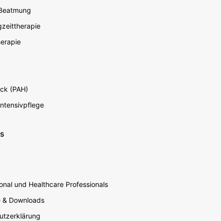
 Beatmung
zeittherapie
erapie
ck (PAH)
Intensivpflege
ns
nal und Healthcare Professionals
e & Downloads
utzerklärung