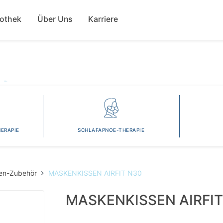
Direkt
ion
zum
fothek
Über Uns
Karriere
Inhalt
ERAPIE
SCHLAFAPNOE-THERAPIE
en-Zubehör
MASKENKISSEN AIRFIT N30
MASKENKISSEN AIRFIT