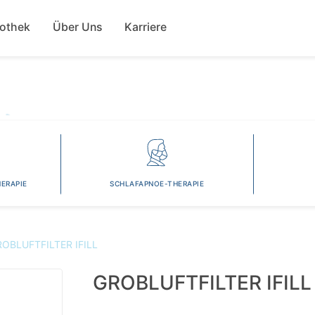
Direkt
ion
zum
fothek
Über Uns
Karriere
Inhalt
ERAPIE
SCHLAFAPNOE-THERAPIE
OBLUFTFILTER IFILL
GROBLUFTFILTER IFILL