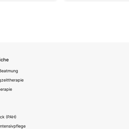
iche
econdary
 Beatmung
zeittherapie
erapie
ck (PAH)
Intensivpflege