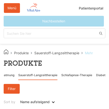
Direkt
zum
Menü
Patientenportal
Inhalt
Nachbestellen
Produkte
Sauerstoff-Langzeittherapie
Mehr
PRODUKTE
e Beatmung
Sauerstoff-Langzeittherapie
Schlafapnoe-Therapie
Diabetes
Filter
Sort by
Name aufsteigend