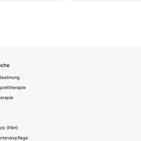
iche
econdary
 Beatmung
zeittherapie
erapie
ck (PAH)
Intensivpflege