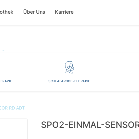
Direkt
ion
zum
fothek
Über Uns
Karriere
Inhalt
ERAPIE
SCHLAFAPNOE-THERAPIE
SOR RD ADT
SPO2-EINMAL-SENSOR