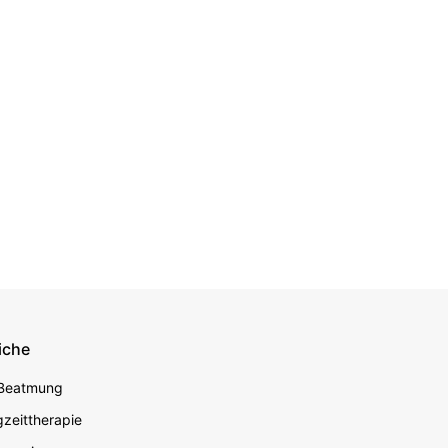
iche
econdary
 Beatmung
zeittherapie