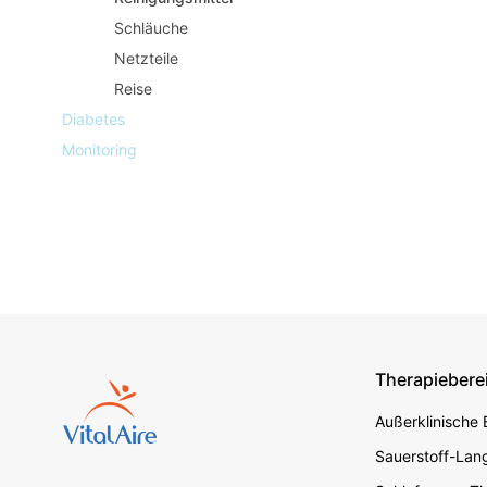
Schläuche
Netzteile
Reise
Diabetes
Monitoring
Therapiebere
Footer s
Außerklinische
Sauerstoff-Lang