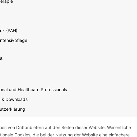
erapie
ck (PAH)
Intensivpflege
ns
nal und Healthcare Professionals
e & Downloads
utzerklärung
utzerklärung Soziale Medien
s von Drittanbietern auf den Seiten dieser Website: Wesentliche
sbedingungen für die Website-Nutzung
ktionale Cookies, die bei der Nutzung der Website eine einfachere