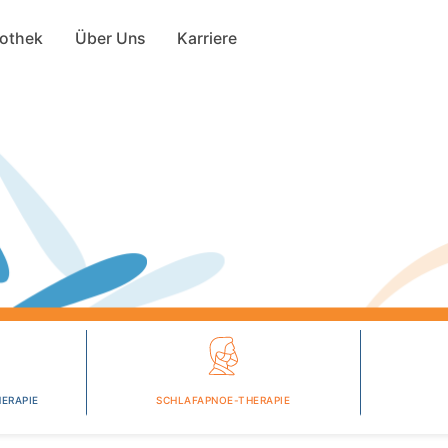
Direkt
ion
zum
fothek
Über Uns
Karriere
Inhalt
ERAPIE
SCHLAFAPNOE-THERAPIE