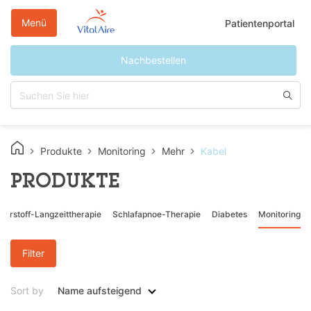
Direkt
zum
Menü
Patientenportal
Inhalt
Nachbestellen
Produkte
Monitoring
Mehr
Kabel
PRODUKTE
uerstoff-Langzeittherapie
Schlafapnoe-Therapie
Diabetes
Monitoring
Filter
Sort by
Name aufsteigend