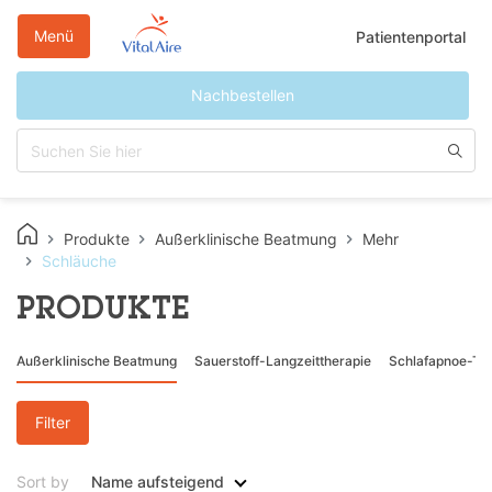
Direkt
zum
Menü
Patientenportal
Inhalt
Nachbestellen
Produkte
Außerklinische Beatmung
Mehr
Schläuche
PRODUKTE
Außerklinische Beatmung
Sauerstoff-Langzeittherapie
Schlafapnoe-Th
Filter
Sort by
Name aufsteigend